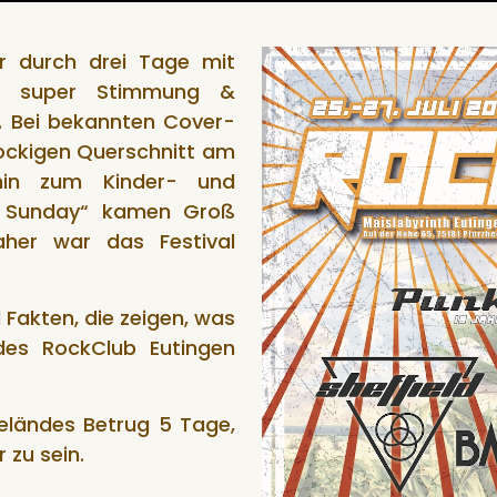
 durch drei Tage mit
p, super Stimmung &
. Bei bekannten Cover-
rockigen Querschnitt am
hin zum Kinder- und
y Sunday“ kamen Groß
aher war das Festival
 Fakten, die zeigen, was
 des RockClub Eutingen
eländes Betrug 5 Tage,
 zu sein.