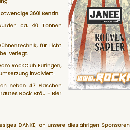
ung
notwendige 360l Benzin.
 wurden ca. 40 Tonnen
ühnentechnik, für Licht
el verlegt.
 vom RockClub Eutingen,
Umsetzung involviert.
en neben 47 Flaschen
brautes Rock Bräu - Bier
iesiges DANKE, an unsere diesjährigen Sponsoren