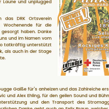
ter Laune und unplugged
n das DRK Ortsverein
e Wochenende für die
 gesorgt haben. Danke
die uns und im Namen vom
o tatkräftig unterstützt
 als auch in der Stage
te.
ugge Gaiße für's anheizen und das Zahlreiche er
vic und Alex Ehling, für den geilen Sound und Bü
 Unterstützung und den Transport des Stroma
rzlichen Danke geht auch an Felix Braun, welcher