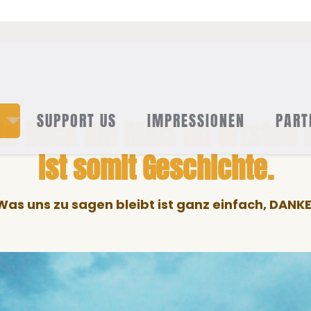
SUPPORT US
IMPRESSIONEN
PART
te ROCK AM MAIS im Ortsteil 
ist somit Geschichte.
Was uns zu sagen bleibt ist ganz einfach, DANKE